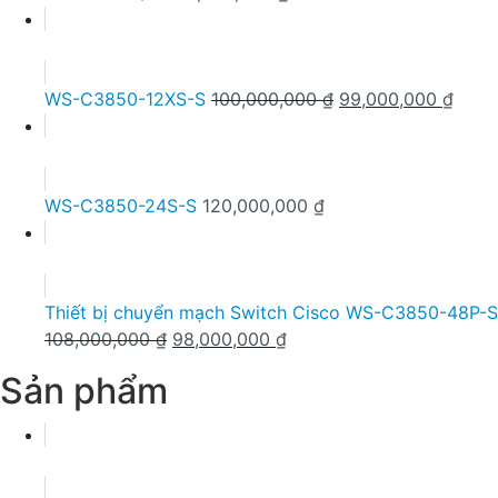
Giá
Giá
WS-C3850-12XS-S
100,000,000
₫
99,000,000
₫
gốc
hiện
là:
tại
100,000,000 ₫.
là:
99,0
WS-C3850-24S-S
120,000,000
₫
Thiết bị chuyển mạch Switch Cisco WS-C3850-48P-S
Giá
Giá
108,000,000
₫
98,000,000
₫
gốc
hiện
Sản phẩm
là:
tại
108,000,000 ₫.
là:
98,000,000 ₫.