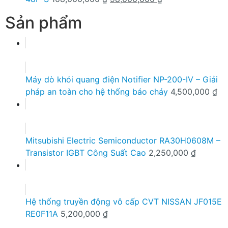
gốc
hiện
Sản phẩm
là:
tại
108,000,000 ₫.
là:
98,000,000 ₫.
Máy dò khói quang điện Notifier NP-200-IV – Giải
pháp an toàn cho hệ thống báo cháy
4,500,000
₫
Mitsubishi Electric Semiconductor RA30H0608M –
Transistor IGBT Công Suất Cao
2,250,000
₫
Hệ thống truyền động vô cấp CVT NISSAN JF015E
RE0F11A
5,200,000
₫