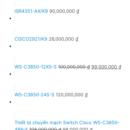
ISR4351-AX/K9
90,000,000
₫
CISCO2921/K9
26,000,000
₫
Giá
Giá
WS-C3850-12XS-S
100,000,000
₫
99,000,000
₫
gốc
hiện
là:
tại
100,000,000 ₫.
là:
99,
WS-C3850-24S-S
120,000,000
₫
Thiết bị chuyển mạch Switch Cisco WS-C3850-
Giá
Giá
48P-S
108,000,000
₫
98,000,000
₫