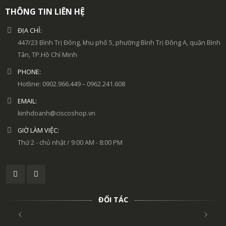
THÔNG TIN LIÊN HỆ
ĐỊA CHỈ:
447/23 Bình Trị Đông, khu phố 5, phường Bình Trị Đông A, quận Bình
Tân, TP.Hồ Chí Minh
PHONE:
Hotline: 0902.966.449 – 0962.241.608
EMAIL:
kinhdoanh@ciscoshop.vn
GIỜ LÀM VIỆC:
Thứ 2 - chủ nhật / 9:00 AM - 8:00 PM
ĐỐI TÁC