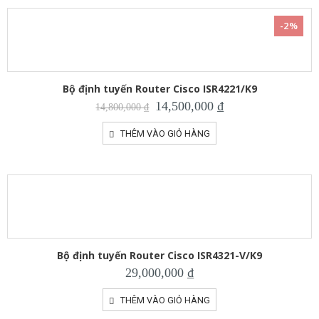
-2%
Bộ định tuyến Router Cisco ISR4221/K9
Giá
Giá
14,500,000
₫
14,800,000
₫
gốc
hiện
là:
tại
THÊM VÀO GIỎ HÀNG
14,800,000 ₫.
là:
14,500,000 ₫.
Bộ định tuyến Router Cisco ISR4321-V/K9
29,000,000
₫
THÊM VÀO GIỎ HÀNG