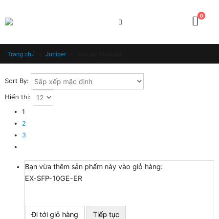
0
Trang chủ
»
Juniper
»
Juniper Modules
Sort By:
Hiển thị:
1
2
3
Bạn vừa thêm sản phẩm này vào giỏ hàng:
EX-SFP-10GE-ER
Đi tới giỏ hàng
Tiếp tục