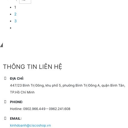
1
2
3
Liên hệ với chúng tôi
THÔNG TIN LIÊN HỆ
ĐỊA CHỈ:
447/23 Bình Trị Đông, khu phố 5, phường Bình Trị Đông A, quận Bình Tân,
TP.Hồ Chí Minh
PHONE:
Hotline: 0902.966.449 – 0962.241.608
EMAIL:
kinhdoanh@ciscoshop.vn