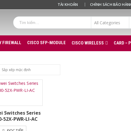
TÀI KHOẢN
CHÍNH SÁCH BẢO HÀN
Y FIREWALL
CISCO SFP-MODULE
CISCO WIRELESS
CARD – 
i Switches Series
0-52X-PWR-LI-AC
ĐỌC TIẾP