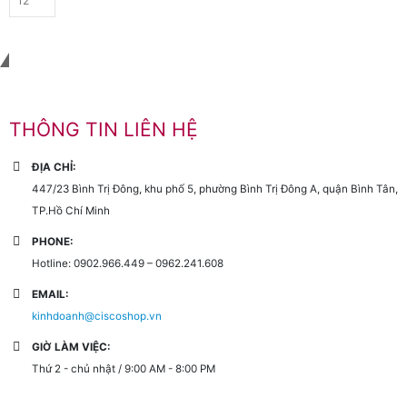
Liên hệ với chúng tôi
THÔNG TIN LIÊN HỆ
ĐỊA CHỈ:
447/23 Bình Trị Đông, khu phố 5, phường Bình Trị Đông A, quận Bình Tân,
TP.Hồ Chí Minh
PHONE:
Hotline: 0902.966.449 – 0962.241.608
EMAIL:
kinhdoanh@ciscoshop.vn
GIỜ LÀM VIỆC:
Thứ 2 - chủ nhật / 9:00 AM - 8:00 PM