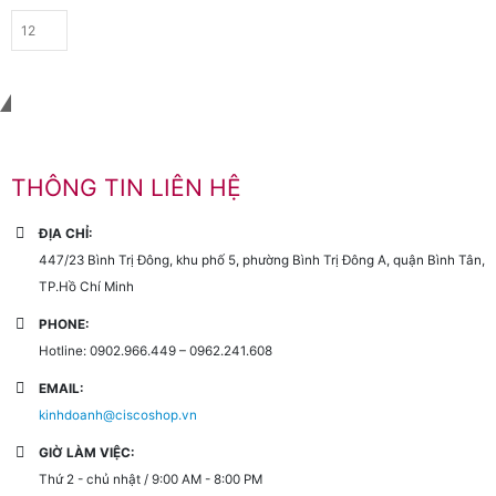
Liên hệ với chúng tôi
THÔNG TIN LIÊN HỆ
ĐỊA CHỈ:
447/23 Bình Trị Đông, khu phố 5, phường Bình Trị Đông A, quận Bình Tân,
TP.Hồ Chí Minh
PHONE:
Hotline: 0902.966.449 – 0962.241.608
EMAIL:
kinhdoanh@ciscoshop.vn
GIỜ LÀM VIỆC:
Thứ 2 - chủ nhật / 9:00 AM - 8:00 PM