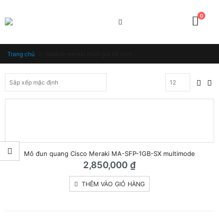
0
Trang chủ
»
module meraki multi giá tốt hcm
Mô đun quang Cisco Meraki MA-SFP-1GB-SX multimode
2,850,000
₫
THÊM VÀO GIỎ HÀNG