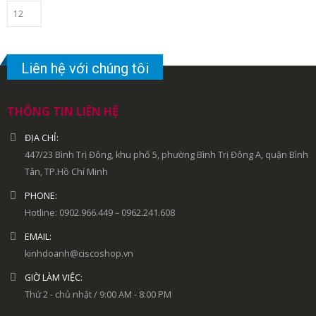
Liên hệ với chúng tôi
THÔNG TIN LIÊN HỆ
ĐỊA CHỈ:
447/23 Bình Trị Đông, khu phố 5, phường Bình Trị Đông A, quận Bình
Tân, TP.Hồ Chí Minh
PHONE:
Hotline: 0902.966.449 – 0962.241.608
EMAIL:
kinhdoanh@ciscoshop.vn
GIỜ LÀM VIỆC:
Thứ 2 - chủ nhật / 9:00 AM - 8:00 PM