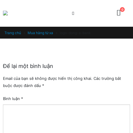
0
Trang chủ
»
Mua hàng từ xa
»
logo-dong-a-bank
Để lại một bình luận
Email của bạn sẽ không được hiển thị công khai.
Các trường bắt
buộc được đánh dấu
*
Bình luận
*