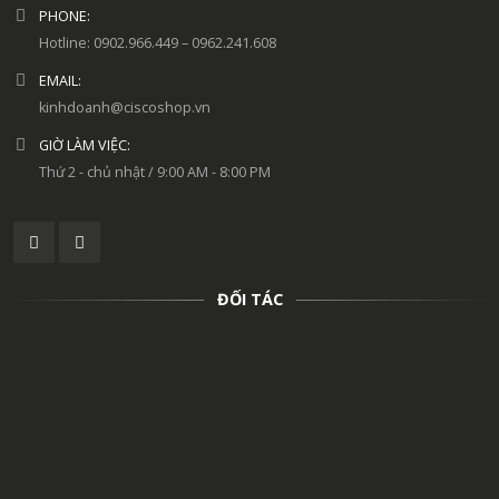
PHONE:
Hotline: 0902.966.449 – 0962.241.608
EMAIL:
kinhdoanh@ciscoshop.vn
GIỜ LÀM VIỆC:
Thứ 2 - chủ nhật / 9:00 AM - 8:00 PM
ĐỐI TÁC