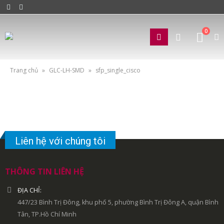
0
Trang chủ
»
GLC-LH-SMD
»
sfp_single_cisco
Liên hệ với chúng tôi
THÔNG TIN LIÊN HỆ
ĐỊA CHỈ:
447/23 Bình Trị Đông, khu phố 5, phường Bình Trị Đông A, quận Bình
Tân, TP.Hồ Chí Minh