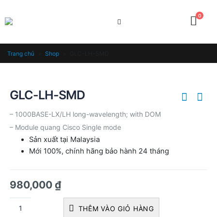
0
Trang chủ
»
Shop
»
GLC-LH-SMD
GLC-LH-SMD
– 1000BASE-LX/LH long-wavelength; with DOM
– Module quang Cisco Single mode
Sản xuất tại Malaysia
Mới 100%, chính hãng bảo hành 24 tháng
980,000
₫
THÊM VÀO GIỎ HÀNG