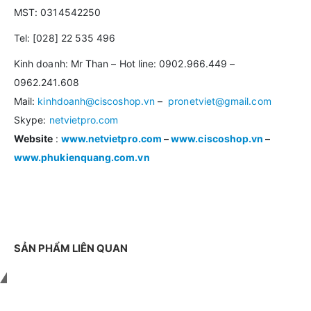
MST: 0314542250
Tel: [028] 22 535 496
Kinh doanh: Mr Than – Hot line: 0902.966.449 –
0962.241.608
Mail:
kinhdoanh@ciscoshop.vn
–
pronetviet@gmail.com
Skype:
netvietpro.com
Website
:
www.netvietpro.com
–
www.ciscoshop.vn
–
www.phukienquang.com.vn
SẢN PHẨM LIÊN QUAN
Liên hệ với chúng tôi