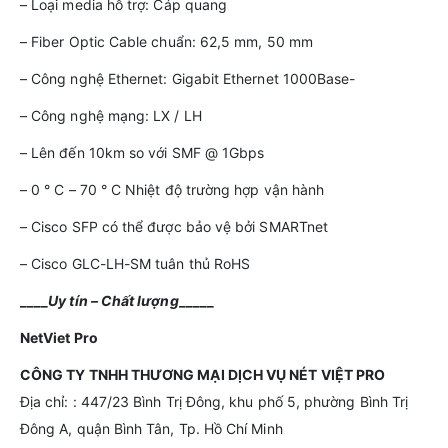
– Loại media hỗ trợ: Cáp quang
– Fiber Optic Cable chuẩn: 62,5 mm, 50 mm
– Công nghệ Ethernet: Gigabit Ethernet 1000Base-
– Công nghệ mạng: LX / LH
– Lên đến 10km so với SMF @ 1Gbps
– 0 ° C – 70 ° C Nhiệt độ trường hợp vận hành
– Cisco SFP có thể được bảo vệ bởi SMARTnet
– Cisco GLC-LH-SM tuân thủ RoHS
____
Uy tín – Chất lượng
_____
NetViet
Pro
CÔNG TY TNHH THƯƠNG MẠI DỊCH VỤ NÉT VIỆT PRO
Địa chỉ: : 447/23 Bình Trị Đông, khu phố 5, phường Bình Trị
Đông A, quận Bình Tân, Tp. Hồ Chí Minh