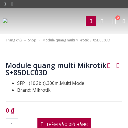
0
Trang chủ
»
Shop
»
Module quang multi Mikrotik S+85DLC03D
Module quang multi Mikrotik
S+85DLC03D
SFP+ (10Gbit),300m,Multi Mode
Brand: Mikrotik
0
₫
THÊM VÀO GIỎ HÀNG