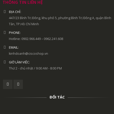
THÔNG TIN LIÊN HỆ
ĐỊA CHỈ:
447/23 Bình Trị Đông, khu phố 5, phường Bình Trị Đông A, quận Bình
Tân, TP.Hồ Chí Minh
PHONE:
Hotline: 0902.966.449 – 0962.241.608
EMAIL:
kinhdoanh@ciscoshop.vn
GIỜ LÀM VIỆC:
Thứ 2 - chủ nhật / 9:00 AM - 8:00 PM
ĐỐI TÁC