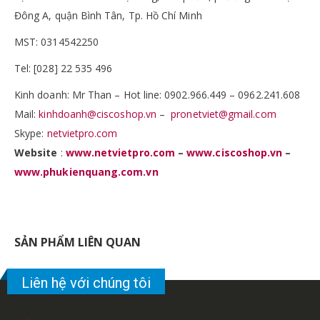
Đông A, quận Bình Tân, Tp. Hồ Chí Minh
MST: 0314542250
Tel: [028] 22 535 496
Kinh doanh: Mr Than – Hot line: 0902.966.449 – 0962.241.608
Mail:
kinhdoanh@ciscoshop.vn
–
pronetviet@gmail.com
Skype:
netvietpro.com
Website
:
www.netvietpro.com
–
www.ciscoshop.vn
–
www.phukienquang.com.vn
SẢN PHẨM LIÊN QUAN
Liên hệ với chúng tôi