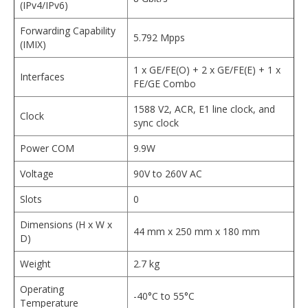
(IPv4/IPv6)
Forwarding Capability
5.792 Mpps
(IMIX)
1 x GE/FE(O) + 2 x GE/FE(E) + 1 x
Interfaces
FE/GE Combo
1588 V2, ACR, E1 line clock, and
Clock
sync clock
Power COM
9.9W
Voltage
90V to 260V AC
Slots
0
Dimensions (H x W x
44 mm x 250 mm x 180 mm
D)
Weight
2.7 kg
Operating
-40°C to 55°C
Temperature