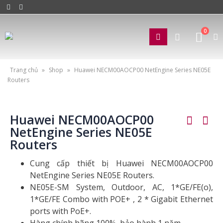
0
Trang chủ
»
Shop
»
Huawei NECM00AOCP00 NetEngine Series NE05E
Routers
Huawei NECM00AOCP00
NetEngine Series NE05E
Routers
Cung cấp thiết bị Huawei NECM00AOCP00
NetEngine Series NE05E Routers.
NE05E-SM System, Outdoor, AC, 1*GE/FE(o),
1*GE/FE Combo with POE+ , 2 * Gigabit Ethernet
ports with PoE+.
Hàng chính hãng 100%, bảo hành 1 năm.