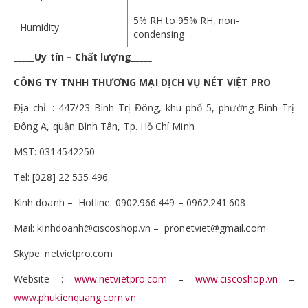
5% RH to 95% RH, non-
Humidity
condensing
_____Uy tín – Chất lượng_____
CÔNG TY TNHH THƯƠNG MẠI DỊCH VỤ NÉT VIỆT PRO
Địa chỉ: : 447/23 Bình Trị Đông, khu phố 5, phường Bình Trị
Đông A, quận Bình Tân, Tp. Hồ Chí Minh
MST: 0314542250
Tel: [028] 22 535 496
Kinh doanh – Hotline: 0902.966.449 – 0962.241.608
Mail: kinhdoanh@ciscoshop.vn – pronetviet@gmail.com
Skype: netvietpro.com
Website :
www.netvietpro.com
–
www.ciscoshop.vn
–
www.phukienquang.com.vn