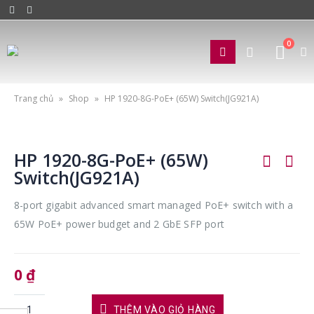
0
Trang chủ
»
Shop
»
HP 1920-8G-PoE+ (65W) Switch(JG921A)
HP 1920-8G-PoE+ (65W)
Switch(JG921A)
8-port gigabit advanced smart managed PoE+ switch with a
65W PoE+ power budget and 2 GbE SFP port
0
₫
THÊM VÀO GIỎ HÀNG