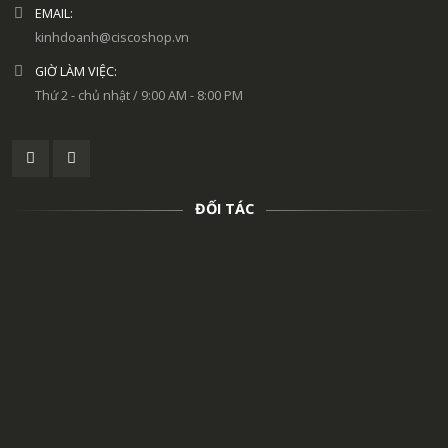
EMAIL:
kinhdoanh@ciscoshop.vn
GIỜ LÀM VIỆC:
Thứ 2 - chủ nhật / 9:00 AM - 8:00 PM
ĐỐI TÁC