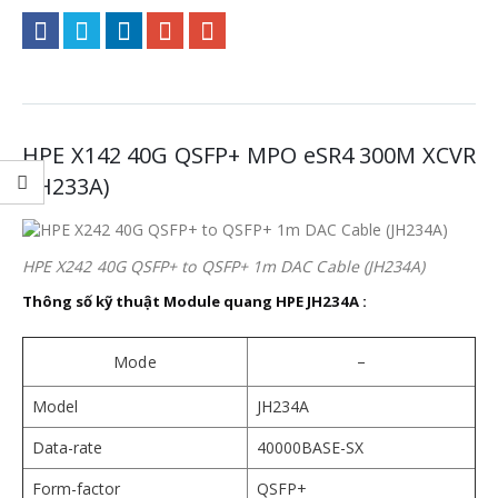
HPE X142 40G QSFP+ MPO eSR4 300M XCVR
(JH233A)
HPE X242 40G QSFP+ to QSFP+ 1m DAC Cable (JH234A)
Thông số kỹ thuật Module quang HPE JH234A
:
–
Mode
Model
JH234A
Data-rate
40000BASE-SX
Form-factor
QSFP+