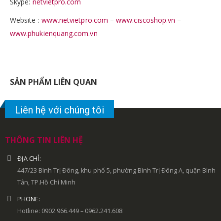
Skype:
netvietpro.com
Website :
www.netvietpro.com
–
www.ciscoshop.vn
–
www.phukienquang.com.vn
SẢN PHẨM LIÊN QUAN
Liên hệ với chúng tôi
THÔNG TIN LIÊN HỆ
ĐỊA CHỈ:
447/23 Bình Trị Đông, khu phố 5, phường Bình Trị Đông A, quận Bình
Tân, TP.Hồ Chí Minh
PHONE:
Hotline: 0902.966.449 – 0962.241.608