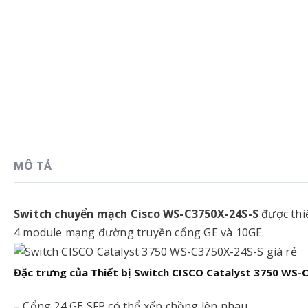
MÔ TẢ
Switch chuyển mạch Cisco WS-C3750X-24S-S
được thi
4 module mạng đường truyền cổng GE và 10GE.
Đặc trưng của Thiết bị Switch CISCO Catalyst 3750 WS-
– Cổng 24 GE SFP có thể xếp chồng lên nhau