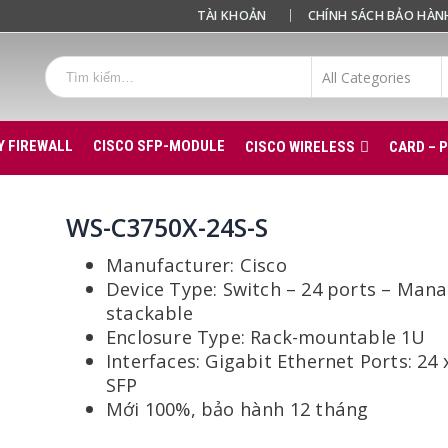
TÀI KHOẢN
CHÍNH SÁCH BẢO HÀN
Y FIREWALL
CISCO SFP-MODULE
CISCO WIRELESS
CARD – 
WS-C3750X-24S-S
Manufacturer: Cisco
Device Type: Switch – 24 ports – Man
stackable
Enclosure Type: Rack-mountable 1U
Interfaces: Gigabit Ethernet Ports: 24 
SFP
Mới 100%, bảo hành 12 tháng