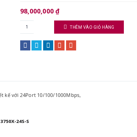
98,000,000
₫
THÊM VÀO GIỎ HÀNG
ết kế với 24Port 10/100/1000Mbps,
C3750X-24S-S