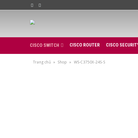
CISCO ROUTER
CISCO SECURIT
CISCO SWITCH
Trang chủ
»
Shop
»
WS-C3750X-24S-S