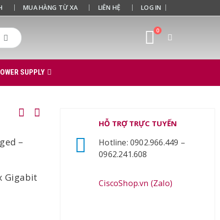
H
MUA HÀNG TỪ XA
LIÊN HỆ
LOG IN
0
POWER SUPPLY
HỖ TRỢ TRỰC TUYẾN
aged –
Hotline: 0902.966.449 –
0962.241.608
x Gigabit
CiscoShop.vn (Zalo)