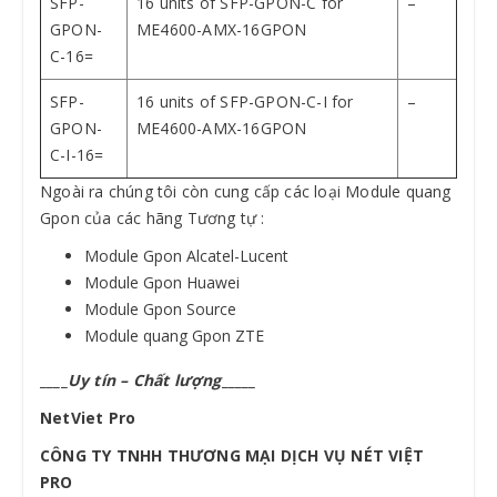
SFP-
16 units of SFP-GPON-C for
–
GPON-
ME4600-AMX-16GPON
C-16=
SFP-
16 units of SFP-GPON-C-I for
–
GPON-
ME4600-AMX-16GPON
C-I-16=
Ngoài ra chúng tôi còn cung cấp các loại Module quang
Gpon của các hãng Tương tự :
Module Gpon Alcatel-Lucent
Module Gpon Huawei
Module Gpon Source
Module quang Gpon ZTE
____
Uy tín – Chất lượng
_____
NetViet
Pro
CÔNG TY TNHH THƯƠNG MẠI DỊCH VỤ NÉT VIỆT
PRO