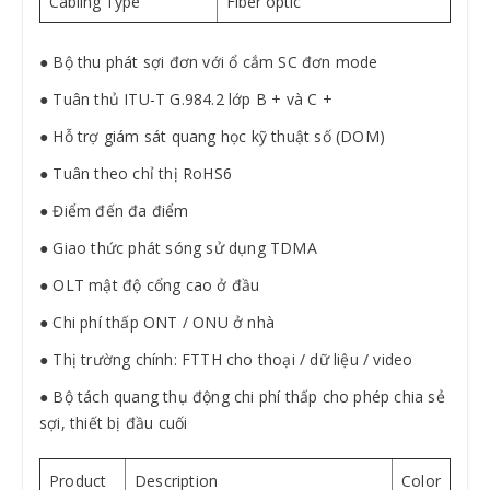
Cabling Type
Fiber optic
● Bộ thu phát sợi đơn với ổ cắm SC đơn mode
● Tuân thủ ITU-T G.984.2 lớp B + và C +
● Hỗ trợ giám sát quang học kỹ thuật số (DOM)
● Tuân theo chỉ thị RoHS6
● Điểm đến đa điểm
● Giao thức phát sóng sử dụng TDMA
● OLT mật độ cổng cao ở đầu
● Chi phí thấp ONT / ONU ở nhà
● Thị trường chính: FTTH cho thoại / dữ liệu / video
● Bộ tách quang thụ động chi phí thấp cho phép chia sẻ
sợi, thiết bị đầu cuối
Product
Description
Color