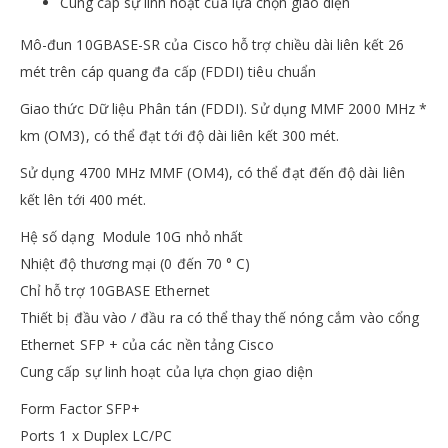
Cung cấp sự linh hoạt của lựa chọn giao diện
Mô-đun 10GBASE-SR của Cisco hỗ trợ chiều dài liên kết 26
mét trên cáp quang đa cấp (FDDI) tiêu chuẩn
Giao thức Dữ liệu Phân tán (FDDI).
Sử dụng MMF 2000 MHz *
km (OM3), có thể đạt tới độ dài liên kết 300 mét.
Sử dụng 4700 MHz MMF (OM4), có thể đạt đến độ dài liên
kết lên tới 400 mét.
Hệ số dạng Module 10G nhỏ nhất
Nhiệt độ thương mại (0 đến 70 ° C)
Chỉ hỗ trợ 10GBASE Ethernet
Thiết bị đầu vào / đầu ra có thể thay thế nóng cắm vào cổng
Ethernet SFP + của các nền tảng Cisco
Cung cấp sự linh hoạt của lựa chọn giao diện
Form Factor SFP+
Ports 1 x Duplex LC/PC