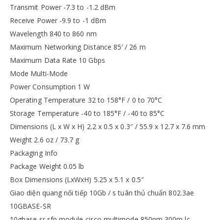
Transmit Power -7.3 to -1.2 dBm
Receive Power -9.9 to -1 dBm
Wavelength 840 to 860 nm
Maximum Networking Distance 85′ / 26 m
Maximum Data Rate 10 Gbps
Mode Multi-Mode
Power Consumption 1 W
Operating Temperature 32 to 158°F / 0 to 70°C
Storage Temperature -40 to 185°F / -40 to 85°C
Dimensions (L x W x H) 2.2 x 0.5 x 0.3″ / 55.9 x 12.7 x 7.6 mm
Weight 2.6 oz / 73.7 g
Packaging Info
Package Weight 0.05 lb
Box Dimensions (LxWxH) 5.25 x 5.1 x 0.5″
Giao diện quang nối tiếp 10Gb / s tuân thủ chuẩn 802.3ae
10GBASE-SR
10gbase sr sfp module cisco multimode 850nm 300m lc