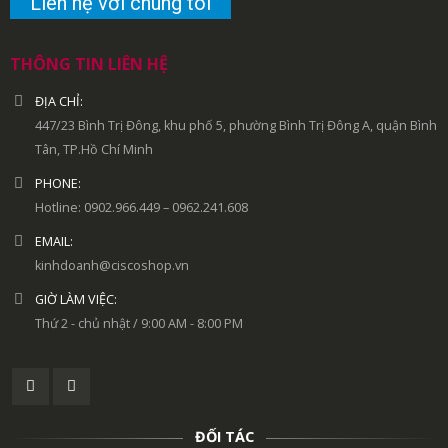
Liên hệ với chúng tôi
THÔNG TIN LIÊN HỆ
ĐỊA CHỈ:
447/23 Bình Trị Đông, khu phố 5, phường Bình Trị Đông A, quận Bình
Tân, TP.Hồ Chí Minh
PHONE:
Hotline: 0902.966.449 – 0962.241.608
EMAIL:
kinhdoanh@ciscoshop.vn
GIỜ LÀM VIỆC:
Thứ 2 - chủ nhật / 9:00 AM - 8:00 PM
ĐỐI TÁC