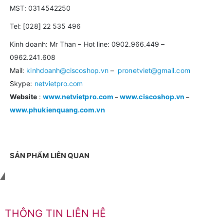
MST: 0314542250
Tel: [028] 22 535 496
Kinh doanh: Mr Than – Hot line: 0902.966.449 –
0962.241.608
Mail:
kinhdoanh@ciscoshop.vn
–
pronetviet@gmail.com
Skype:
netvietpro.com
Website
:
www.netvietpro.com
–
www.ciscoshop.vn
–
www.phukienquang.com.vn
SẢN PHẨM LIÊN QUAN
Liên hệ với chúng tôi
THÔNG TIN LIÊN HỆ