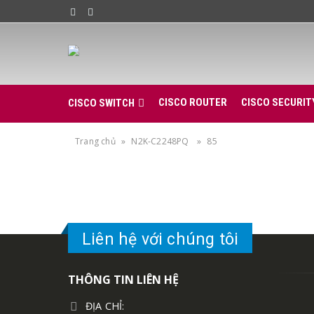
CISCO ROUTER
CISCO SECURIT
CISCO SWITCH
Trang chủ
»
N2K-C2248PQ
»
85
Liên hệ với chúng tôi
THÔNG TIN LIÊN HỆ
ĐỊA CHỈ: