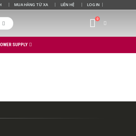
H
MUA HÀNG TỪ XA
LIÊN HỆ
LOG IN
0
POWER SUPPLY