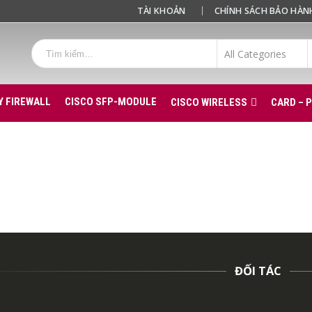
TÀI KHOẢN
CHÍNH SÁCH BẢO HÀN
Y FIREWALL
CISCO SFP-MODULE
CISCO WIRELESS
CARD – 
ĐỐI TÁC