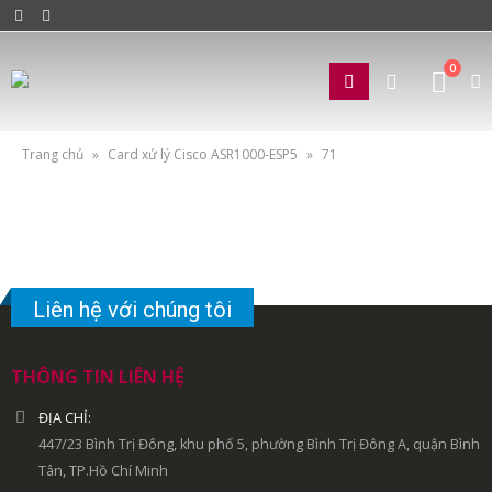
0
Trang chủ
»
Card xử lý Cisco ASR1000-ESP5
»
71
Liên hệ với chúng tôi
THÔNG TIN LIÊN HỆ
ĐỊA CHỈ:
447/23 Bình Trị Đông, khu phố 5, phường Bình Trị Đông A, quận Bình
Tân, TP.Hồ Chí Minh