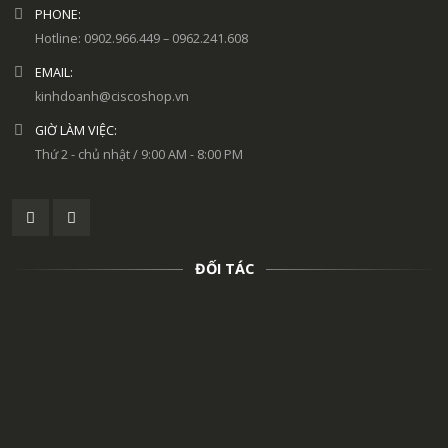
PHONE:
Hotline: 0902.966.449 – 0962.241.608
EMAIL:
kinhdoanh@ciscoshop.vn
GIỜ LÀM VIỆC:
Thứ 2 - chủ nhật / 9:00 AM - 8:00 PM
ĐỐI TÁC