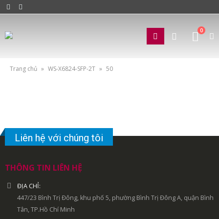
0
Trang chủ
»
WS-X6824-SFP-2T
»
50
Liên hệ với chúng tôi
THÔNG TIN LIÊN HỆ
ĐỊA CHỈ:
447/23 Bình Trị Đông, khu phố 5, phường Bình Trị Đông A, quận Bình
Tân, TP.Hồ Chí Minh