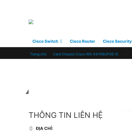
Cisco Switch
Cisco Router
Cisco Security
Trang chủ
»
Card Chassis Cisco WS-X4748UPOE+E
»
31
Liên hệ với chúng tôi
THÔNG TIN LIÊN HỆ
ĐỊA CHỈ: