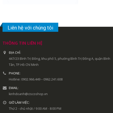
Liên hệ với chúng tôi
THÔNG TIN LIÊN HỆ
ĐỊA CHỈ:
447/23 Bình Trị Đông, khu phố 5, phường Bình Trị Đông A, quận Bình
Tân, TP.Hồ Chí Minh
PHONE:
Hotline: 0902.966.449 – 0962.241.608
EMAIL:
kinhdoanh@ciscoshop.vn
GIỜ LÀM VIỆC:
Thứ 2 - chủ nhật / 9:00 AM - 8:00 PM