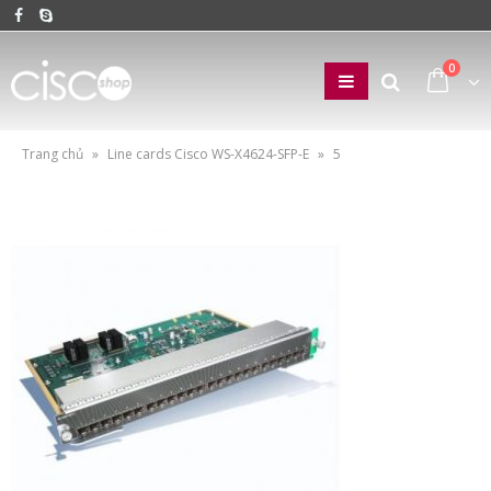
0
Trang chủ
»
Line cards Cisco WS-X4624-SFP-E
»
5