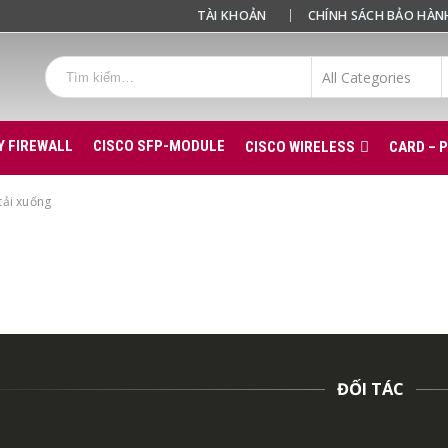
TÀI KHOẢN
CHÍNH SÁCH BẢO HÀN
Y FIREWALL
CISCO SFP-MODULE
CISCO WIRELESS
CARD – 
tải xuống
ĐỐI TÁC