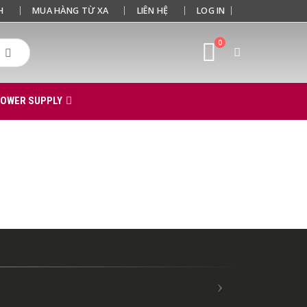
H
MUA HÀNG TỪ XA
LIÊN HỆ
LOG IN
0
POWER SUPPLY