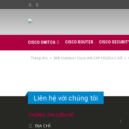
CISCO ROUTER
CISCO SECURIT
CISCO SWITCH
Trang chủ
»
Wifi Outdoor Cisco AIR-CAP1552EU-C-K9
»
Liên hệ với chúng tôi
THÔNG TIN LIÊN HỆ
ĐỊA CHỈ: