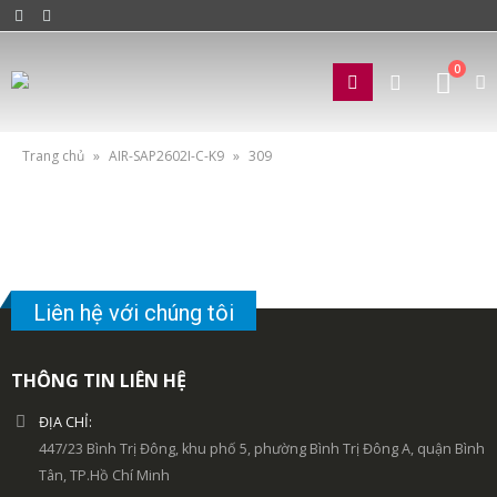
0
Trang chủ
»
AIR-SAP2602I-C-K9
»
309
Liên hệ với chúng tôi
THÔNG TIN LIÊN HỆ
ĐỊA CHỈ:
447/23 Bình Trị Đông, khu phố 5, phường Bình Trị Đông A, quận Bình
Tân, TP.Hồ Chí Minh