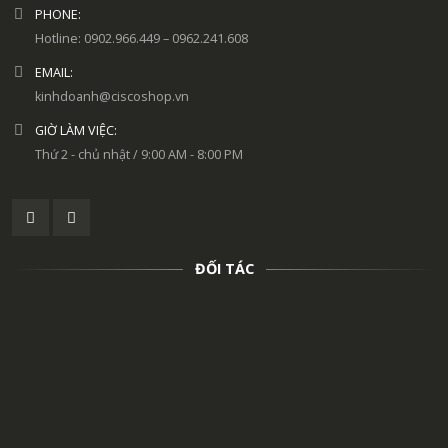
PHONE:
Hotline: 0902.966.449 – 0962.241.608
EMAIL:
kinhdoanh@ciscoshop.vn
GIỜ LÀM VIỆC:
Thứ 2 - chủ nhật / 9:00 AM - 8:00 PM
ĐỐI TÁC