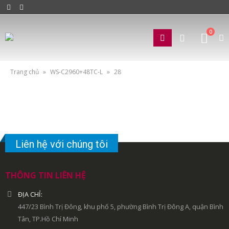
0
Trang chủ
»
WS-C2960+48TC-L
»
28
Liên hệ với chúng tôi
THÔNG TIN LIÊN HỆ
ĐỊA CHỈ:
447/23 Bình Trị Đông, khu phố 5, phường Bình Trị Đông A, quận Bình
Tân, TP.Hồ Chí Minh