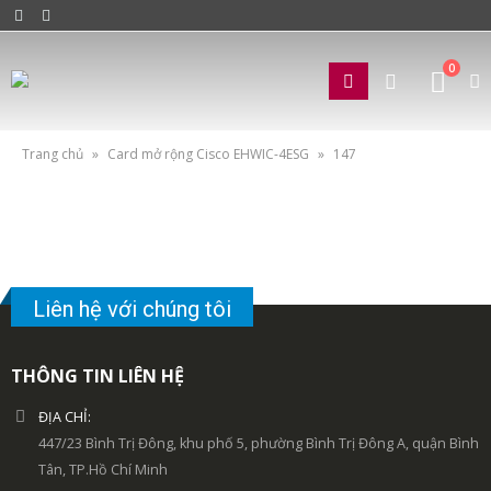
0
Trang chủ
»
Card mở rộng Cisco EHWIC-4ESG
»
147
Liên hệ với chúng tôi
THÔNG TIN LIÊN HỆ
ĐỊA CHỈ:
447/23 Bình Trị Đông, khu phố 5, phường Bình Trị Đông A, quận Bình
Tân, TP.Hồ Chí Minh