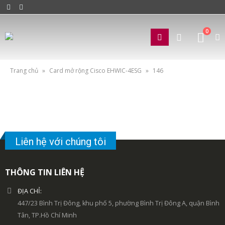
0
Trang chủ
»
Card mở rộng Cisco EHWIC-4ESG
»
146
Liên hệ với chúng tôi
THÔNG TIN LIÊN HỆ
ĐỊA CHỈ:
447/23 Bình Trị Đông, khu phố 5, phường Bình Trị Đông A, quận Bình
Tân, TP.Hồ Chí Minh