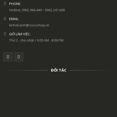
PHONE:
Hotline: 0902.966.449 – 0962.241.608
EMAIL:
kinhdoanh@ciscoshop.vn
GIỜ LÀM VIỆC:
Thứ 2 - chủ nhật / 9:00 AM - 8:00 PM
ĐỐI TÁC