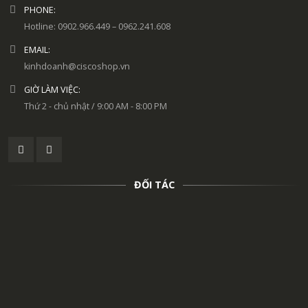
PHONE:
Hotline: 0902.966.449 – 0962.241.608
EMAIL:
kinhdoanh@ciscoshop.vn
GIỜ LÀM VIỆC:
Thứ 2 - chủ nhật / 9:00 AM - 8:00 PM
ĐỐI TÁC