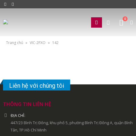
0
Trang chủ
»
VIC-2FXO
»
142
Liên hệ với chúng tôi
THÔNG TIN LIÊN HỆ
ĐỊA CHỈ:
447/23 Bình Trị Đông, khu phố 5, phường Bình Trị Đông A, quận Bình
Tân, TP.Hồ Chí Minh