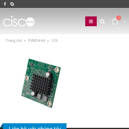
0
Trang chủ
»
PVMD4-64
»
129