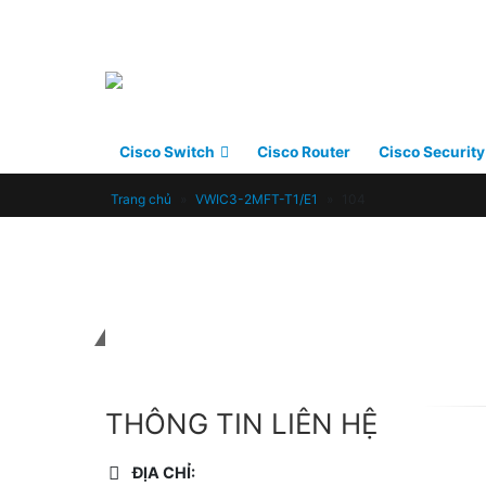
Cisco Switch
Cisco Router
Cisco Security
Trang chủ
»
VWIC3-2MFT-T1/E1
»
104
Liên hệ với chúng tôi
THÔNG TIN LIÊN HỆ
ĐỊA CHỈ: