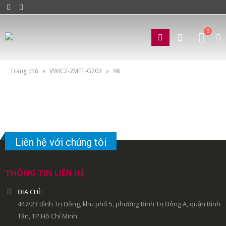
0
Trang chủ
»
VWIC2-2MFT-G703
»
98
Liên hệ với chúng tôi
THÔNG TIN LIÊN HỆ
ĐỊA CHỈ:
447/23 Bình Trị Đông, khu phố 5, phường Bình Trị Đông A, quận Bình
Tân, TP.Hồ Chí Minh