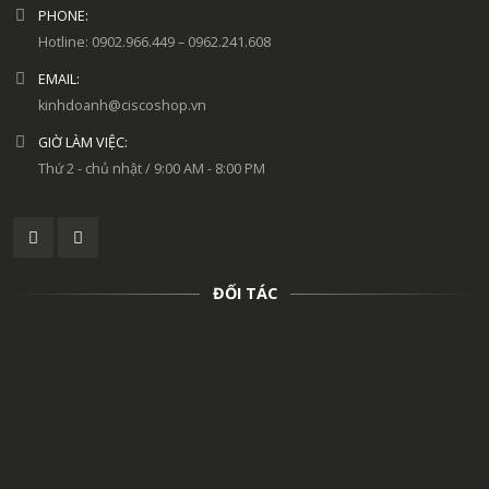
PHONE:
Hotline: 0902.966.449 – 0962.241.608
EMAIL:
kinhdoanh@ciscoshop.vn
GIỜ LÀM VIỆC:
Thứ 2 - chủ nhật / 9:00 AM - 8:00 PM
ĐỐI TÁC