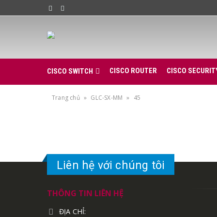
CISCO ROUTER
CISCO SECURIT
CISCO SWITCH
Trang chủ
»
GLC-SX-MM
»
45
Liên hệ với chúng tôi
THÔNG TIN LIÊN HỆ
ĐỊA CHỈ: