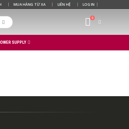
H
MUA HÀNG TỪ XA
LIÊN HỆ
LOG IN
0
POWER SUPPLY