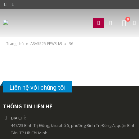
0
Trang chủ
»
ASA5525-FPWR-k9
»
36
Liên hệ với chúng tôi
THÔNG TIN LIÊN HỆ
ĐỊA CHỈ:
447/23 Bình Trị Đông, khu phố 5, phường Bình Trị Đông A, quận Bình
Tân, TP.Hồ Chí Minh