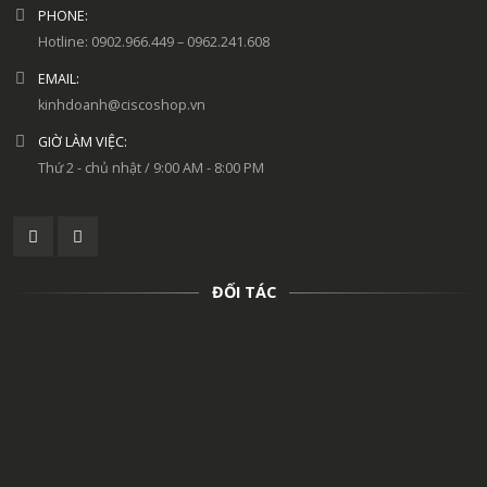
PHONE:
Hotline: 0902.966.449 – 0962.241.608
EMAIL:
kinhdoanh@ciscoshop.vn
GIỜ LÀM VIỆC:
Thứ 2 - chủ nhật / 9:00 AM - 8:00 PM
ĐỐI TÁC