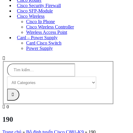
Cisco Router
Cisco Security Firewall
Cisco SFP-Module
Cisco Wireless
Cisco Ip Phone
Cisco Wireless Controller
Wireless Access Point
Card – Power Supply
Card Cisco Switch
Power Supply
0
190
Trang chủ
»
Bộ định tuyến Cisco C881-K9
»
190