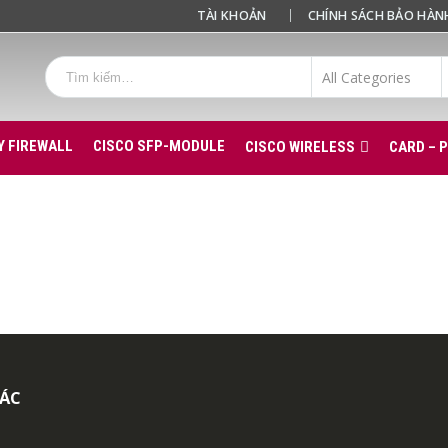
TÀI KHOẢN
CHÍNH SÁCH BẢO HÀN
Y FIREWALL
CISCO SFP-MODULE
CISCO WIRELESS
CARD – 
TÁC