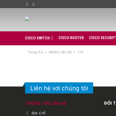
CISCO ROUTER
CISCO SECURIT
CISCO SWITCH
Trang chủ
»
ISR4321-SEC/K9
»
174
Liên hệ với chúng tôi
ĐỐI 
THÔNG TIN LIÊN HỆ
ĐỊA CHỈ: