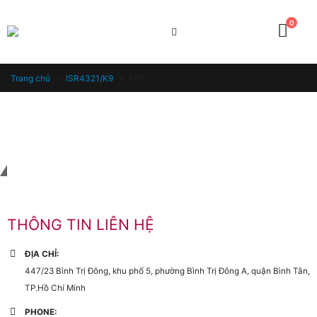
0
Trang chủ
»
ISR4321/K9
»
170
Liên hệ với chúng tôi
THÔNG TIN LIÊN HỆ
ĐỊA CHỈ:
447/23 Bình Trị Đông, khu phố 5, phường Bình Trị Đông A, quận Bình Tân,
TP.Hồ Chí Minh
PHONE: