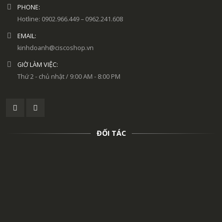
PHONE:
Hotline: 0902.966.449 – 0962.241.608
EMAIL:
kinhdoanh@ciscoshop.vn
GIỜ LÀM VIỆC:
Thứ 2 - chủ nhật / 9:00 AM - 8:00 PM
ĐỐI TÁC