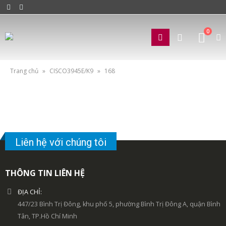
0
Trang chủ
»
CISCO3945E/K9
»
168
Liên hệ với chúng tôi
THÔNG TIN LIÊN HỆ
ĐỊA CHỈ:
447/23 Bình Trị Đông, khu phố 5, phường Bình Trị Đông A, quận Bình
Tân, TP.Hồ Chí Minh