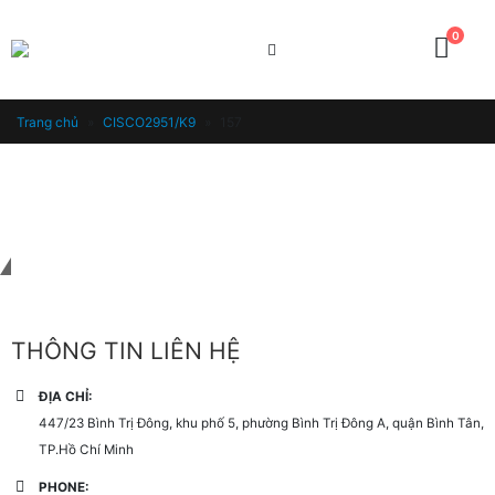
0
Trang chủ
»
CISCO2951/K9
»
157
Liên hệ với chúng tôi
THÔNG TIN LIÊN HỆ
ĐỊA CHỈ:
447/23 Bình Trị Đông, khu phố 5, phường Bình Trị Đông A, quận Bình Tân,
TP.Hồ Chí Minh
PHONE: