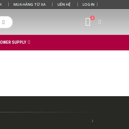
H
MUA HÀNG TỪ XA
LIÊN HỆ
LOG IN
0
POWER SUPPLY