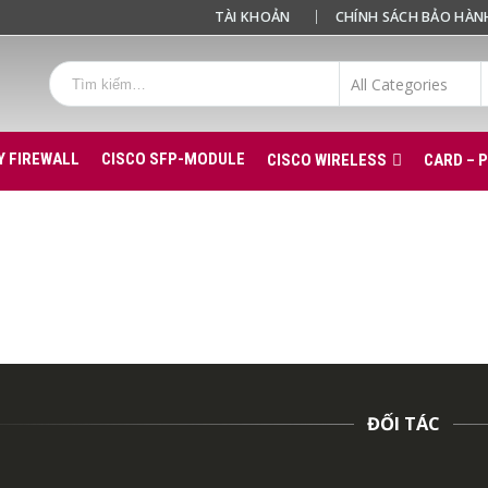
TÀI KHOẢN
CHÍNH SÁCH BẢO HÀN
Y FIREWALL
CISCO SFP-MODULE
CISCO WIRELESS
CARD – 
ĐỐI TÁC