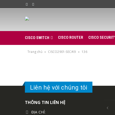
CISCO ROUTER
CISCO SECURIT
CISCO SWITCH
Trang chủ
»
CISCO2901-SEC/K9
»
136
Liên hệ với chúng tôi
THÔNG TIN LIÊN HỆ
ĐỊA CHỈ: