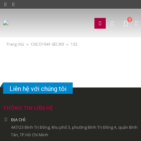
0
Trang chủ
»
CISCO1941-SEC/K9
»
132
Liên hệ với chúng tôi
THÔNG TIN LIÊN HỆ
ĐỊA CHỈ:
447/23 Bình Trị Đông, khu phố 5, phường Bình Trị Đông A, quận Bình
Tân, TP.Hồ Chí Minh