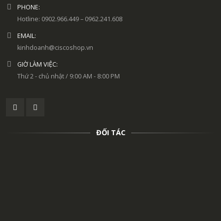
PHONE:
Hotline: 0902.966.449 – 0962.241.608
EMAIL:
kinhdoanh@ciscoshop.vn
GIỜ LÀM VIỆC:
Thứ 2 - chủ nhật / 9:00 AM - 8:00 PM
ĐỐI TÁC