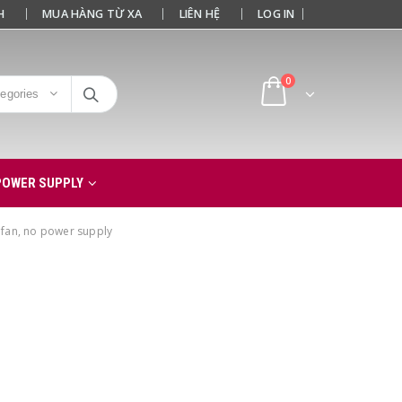
H
MUA HÀNG TỪ XA
LIÊN HỆ
LOG IN
0
tegories
POWER SUPPLY
 fan, no power supply