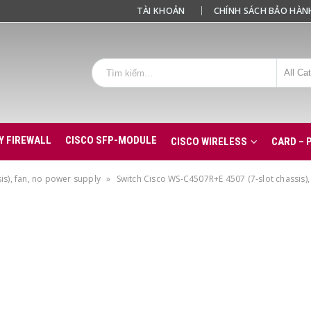
TÀI KHOẢN
CHÍNH SÁCH BẢO HÀN
All Ca
Y FIREWALL
CISCO SFP-MODULE
CISCO WIRELESS
CARD – 
is), fan, no power supply
»
Switch Cisco WS-C4507R+E 4507 (7-slot chassis),