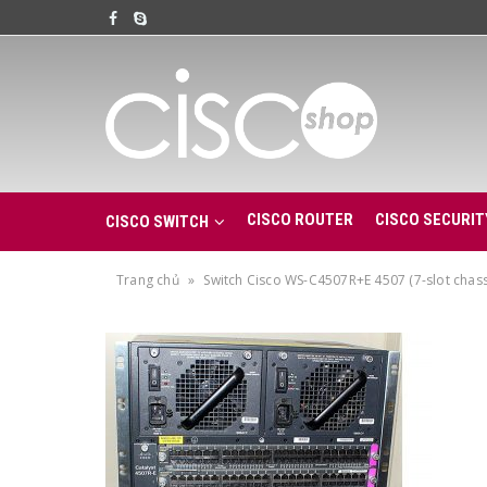
CISCO ROUTER
CISCO SECURIT
CISCO SWITCH
Trang chủ
»
Switch Cisco WS-C4507R+E 4507 (7-slot chass