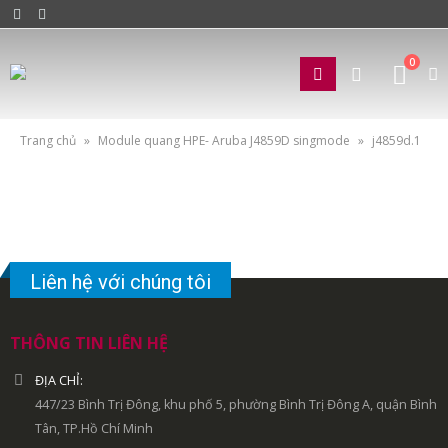
0
Trang chủ
»
Module quang HPE- Aruba J4859D singmode
»
j4859d.1
Liên hệ với chúng tôi
THÔNG TIN LIÊN HỆ
ĐỊA CHỈ:
447/23 Bình Trị Đông, khu phố 5, phường Bình Trị Đông A, quận Bình
Tân, TP.Hồ Chí Minh