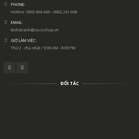
PHONE:
Hotline: 0902.966.449 – 0962.241.608
EMAIL:
kinhdoanh@ciscoshop.vn
GIỜ LÀM VIỆC:
Thứ 2 - chủ nhật / 9:00 AM - 8:00 PM
ĐỐI TÁC