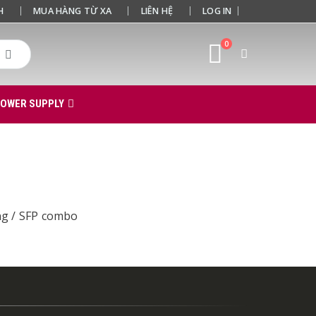
H
MUA HÀNG TỪ XA
LIÊN HỆ
LOG IN
0
POWER SUPPLY
ng / SFP combo