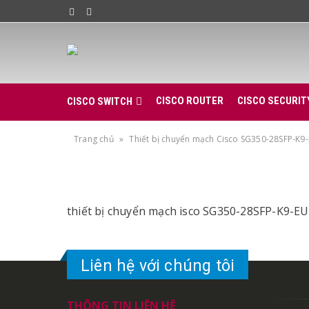
CISCO ROUTER
CISCO SECURIT
CISCO SWITCH
Trang chủ
»
Thiết bị chuyển mạch Cisco SG350-28SFP-K9
thiết bị chuyển mạch isco SG350-28SFP-K9-EU
Liên hệ với chúng tôi
THÔNG TIN LIÊN HỆ