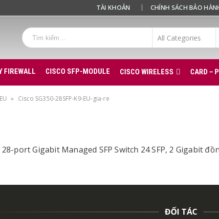
TÀI KHOẢN
CHÍNH SÁCH BẢO HÀN
Y FIREWALL
CISCO SFP-MODULE
CISCO WIRELESS
CARD – 
-EU
»
Cisco SG350-28SFP-K9-EU-gia-re
 28-port Gigabit Managed SFP Switch 24 SFP, 2 Gigabit đồ
ĐỐI TÁC