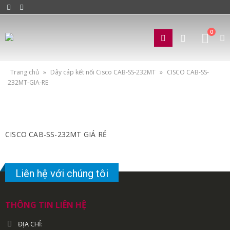
0
Trang chủ
»
Dây cáp kết nối Cisco CAB-SS-232MT
»
CISCO CAB-SS-
232MT-GIA-RE
CISCO CAB-SS-232MT GIÁ RẺ
Liên hệ với chúng tôi
THÔNG TIN LIÊN HỆ
ĐỊA CHỈ: