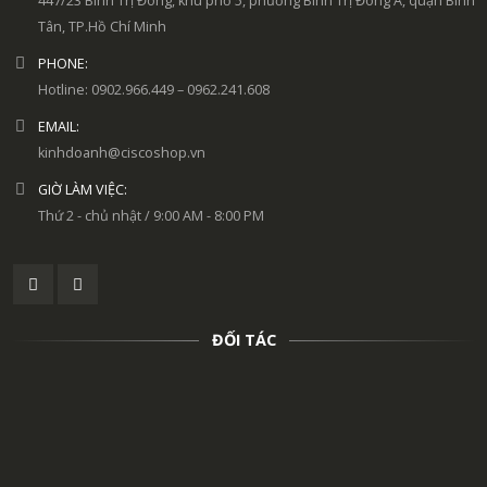
447/23 Bình Trị Đông, khu phố 5, phường Bình Trị Đông A, quận Bình
Tân, TP.Hồ Chí Minh
PHONE:
Hotline: 0902.966.449 – 0962.241.608
EMAIL:
kinhdoanh@ciscoshop.vn
GIỜ LÀM VIỆC:
Thứ 2 - chủ nhật / 9:00 AM - 8:00 PM
ĐỐI TÁC