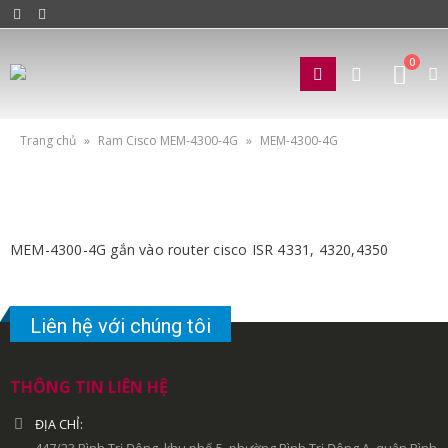
0
Trang chủ
»
Ram Cisco MEM-4300-4G
»
MEM-4300-4G
MEM-4300-4G gắn vào router cisco ISR 4331, 4320,4350
Liên hệ với chúng tôi
THÔNG TIN LIÊN HỆ
ĐỊA CHỈ: