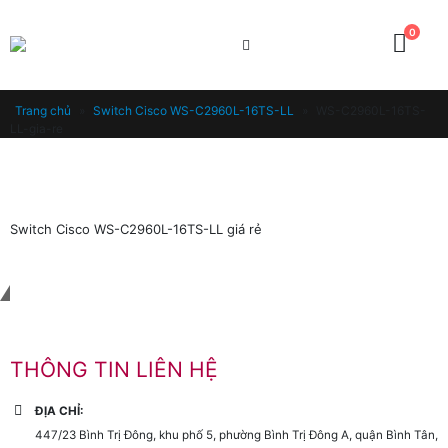
0
Trang chủ
»
Switch Cisco WS-C2960L-16TS-LL
»
WS-C2960L-16TS-
LL-gia-re
Switch Cisco WS-C2960L-16TS-LL giá rẻ
Liên hệ với chúng tôi
THÔNG TIN LIÊN HỆ
ĐỊA CHỈ:
447/23 Bình Trị Đông, khu phố 5, phường Bình Trị Đông A, quận Bình Tân,