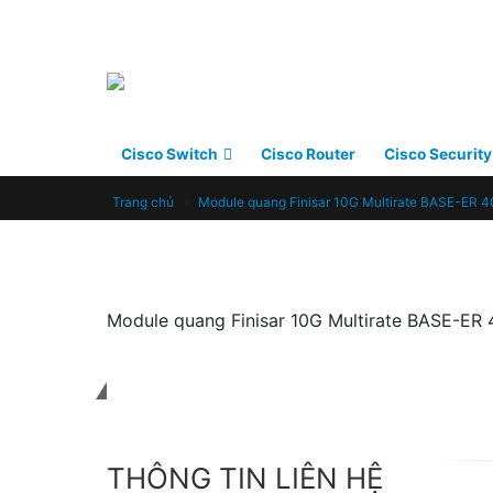
Cisco Switch
Cisco Router
Cisco Security
Trang chủ
»
Module quang Finisar 10G Multirate BASE-ER
Module quang Finisar 10G Multirate BASE-E
Liên hệ với chúng tôi
THÔNG TIN LIÊN HỆ