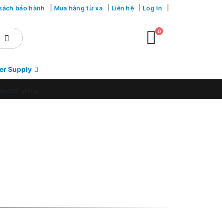
sách bảo hành
Mua hàng từ xa
Liên hệ
Log In
0
er Supply
ftlx3671xTCxx