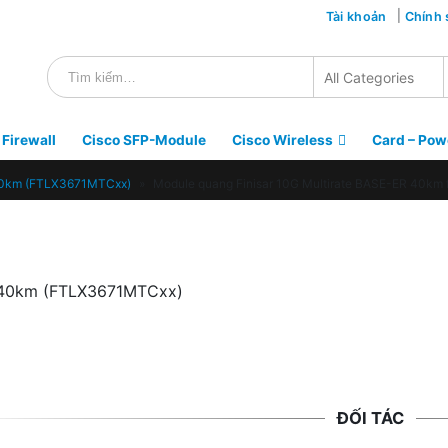
Tài khoản
Chính 
 Firewall
Cisco SFP-Module
Cisco Wireless
Card – Pow
 40km (FTLX3671MTCxx)
»
Module quang Finisar 10G Multirate BASE-ER 40km 
R 40km (FTLX3671MTCxx)
ĐỐI TÁC