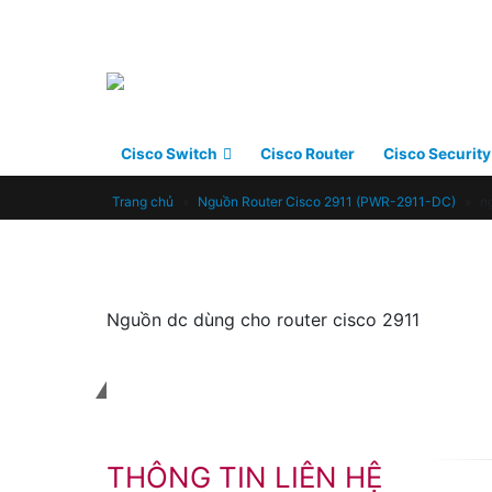
Cisco Switch
Cisco Router
Cisco Security
Trang chủ
»
Nguồn Router Cisco 2911 (PWR-2911-DC)
»
n
Nguồn dc dùng cho router cisco 2911
Liên hệ với chúng tôi
THÔNG TIN LIÊN HỆ