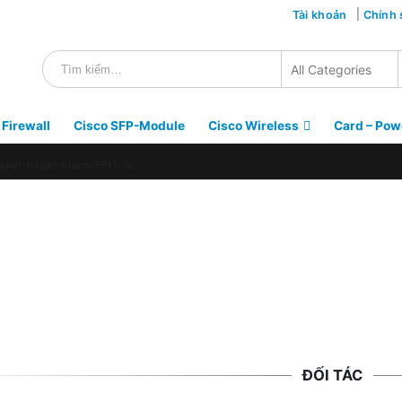
Tài khoản
Chính 
 Firewall
Cisco SFP-Module
Cisco Wireless
Card – Pow
guon-router-cisco-2911-dc
ĐỐI TÁC